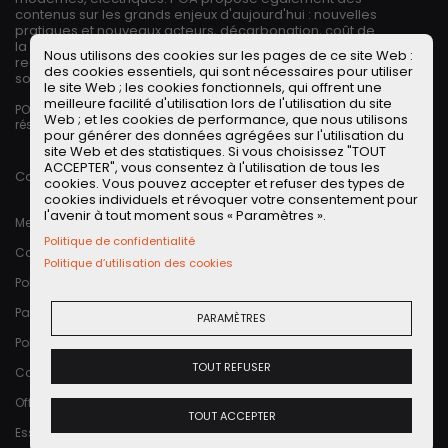
contenus sur les grands enjeux d'aujourd'hui : nouvelles
pratiques et nouveaux acteurs, décarbonation, coût de
la vie, réparabilité. Le dénominateur commun ? Un
Nous utilisons des cookies sur les pages de ce site Web :
regard unique dans l'univers automobile dont les bases
des cookies essentiels, qui sont nécessaires pour utiliser
sont la curiosité et l'ouverture d'esprit.
le site Web ; les cookies fonctionnels, qui offrent une
meilleure facilité d'utilisation lors de l'utilisation du site
POA - Petites Observations Automobiles - Tous droits
Web ; et les cookies de performance, que nous utilisons
réservés
pour générer des données agrégées sur l'utilisation du
site Web et des statistiques. Si vous choisissez "TOUT
ACCEPTER", vous consentez à l'utilisation de tous les
Conception, design et développement par
cookies. Vous pouvez accepter et refuser des types de
cookies individuels et révoquer votre consentement pour
Pied de page
l'avenir à tout moment sous « Paramètres ».
Mentions légales
Politique de confidentialité
Conditions générales d’utilisation
Politique d’utilisation des cookies
Politique d’utilisation des cookies
Paramètres des cookies
PARAMÈTRES
Politique de confidentialité
TOUT REFUSER
Contact
Offres leasing auto sans apport
TOUT ACCEPTER
Essai Mini Countryman E 204 ch