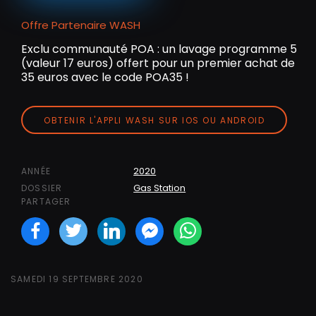
Offre Partenaire WASH
Exclu communauté POA : un lavage programme 5
(valeur 17 euros) offert pour un premier achat de
35 euros avec le code POA35 !
OBTENIR L'APPLI WASH SUR IOS OU ANDROID
2020
ANNÉE
Gas Station
DOSSIER
PARTAGER
Facebook
Twitter
LinkedIN
Facebook Messeng
WhatsApp
SAMEDI 19 SEPTEMBRE 2020