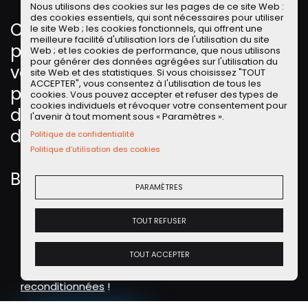
e
Nous utilisons des cookies sur les pages de ce site Web :
e
des cookies essentiels, qui sont nécessaires pour utiliser
Chaque dimanche matin, POA se
le site Web ; les cookies fonctionnels, qui offrent une
n
meilleure facilité d'utilisation lors de l'utilisation du site
pose la question de savoir quelle
Web ; et les cookies de performance, que nous utilisons
pour générer des données agrégées sur l'utilisation du
voiture pour..., un jeu auquel vous
site Web et des statistiques. Si vous choisissez "TOUT
ACCEPTER", vous consentez à l'utilisation de tous les
pouvez participer en votant à la fin
cookies. Vous pouvez accepter et refuser des types de
cookies individuels et révoquer votre consentement pour
de la vidéo en cliquant en haut à
l'avenir à tout moment sous « Paramètres ».
droite.
Politique de confidentialité
Politique d’utilisation des cookies
Bon dimanche à tous.
PARAMÈTRES
TOUT REFUSER
Offre Partenaire LLD LOCALEASE
La
LLD sur de la voiture d'occasion
, vous connaissez ?
TOUT ACCEPTER
Découvrez les offres de notre partenaire Localease
sur des
voitures d'occasions révisées et
reconditionnées
!