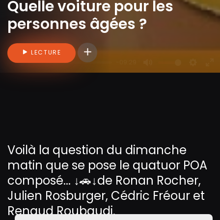
Quelle voiture pour les
personnes âgées ?
Connectez-vous pour ajouter des vidéo
LECTURE
-09:29
P
M
S
E
l
u
e
n
a
t
t
t
y
e
t
e
i
r
n
f
g
u
Voilà la question du dimanche
s
l
matin que se pose le quatuor POA
l
composé... ↓🚗↓de Ronan Rocher,
s
Julien Rosburger, Cédric Fréour et
c
Renaud Roubaudi.
r