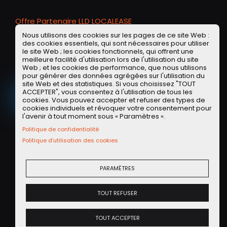
l
Offre Partenaire LLD LOCALEASE
s
c
Nous utilisons des cookies sur les pages de ce site Web :
La
LLD sur de la voiture d'occasion
, vous connaissez ?
des cookies essentiels, qui sont nécessaires pour utiliser
Découvrez les offres de notre partenaire Localease
r
le site Web ; les cookies fonctionnels, qui offrent une
sur des
voitures d'occasions révisées et
meilleure facilité d'utilisation lors de l'utilisation du site
e
reconditionnées
!
Web ; et les cookies de performance, que nous utilisons
e
pour générer des données agrégées sur l'utilisation du
site Web et des statistiques. Si vous choisissez "TOUT
n
ACCEPTER", vous consentez à l'utilisation de tous les
VOIR LES OFFRES
cookies. Vous pouvez accepter et refuser des types de
cookies individuels et révoquer votre consentement pour
l'avenir à tout moment sous « Paramètres ».
Offre Partenaire WASH
Politique de confidentialité
Politique d’utilisation des cookies
Exclu communauté POA : un lavage programme 5
(valeur 17 euros) offert pour un premier achat de
35 euros avec le code POA35 !
PARAMÈTRES
TOUT REFUSER
OBTENIR L'APPLI WASH SUR IOS OU ANDROID
TOUT ACCEPTER