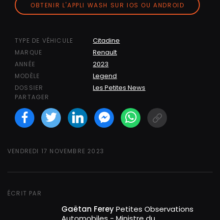
OBTENIR L'APPLI WASH SUR IOS OU ANDROID
Citadine
TYPE DE VÉHICULE
Renault
MARQUE
2023
ANNÉE
Legend
MODÈLE
Les Petites News
DOSSIER
PARTAGER
Facebook
Twitter
LinkedIN
Facebook Messeng
WhatsApp
Short link
VENDREDI 17 NOVEMBRE 2023
ÉCRIT PAR
Gaëtan Ferey
Petites Observations
Automobiles - Ministre du