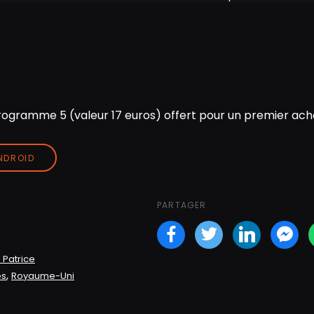
ogramme 5 (valeur 17 euros) offert pour un premier acha
ANDROID
PARTAGER
Facebook
Twitter
LinkedI
Fa
 Patrice
,
es
Royaume-Uni