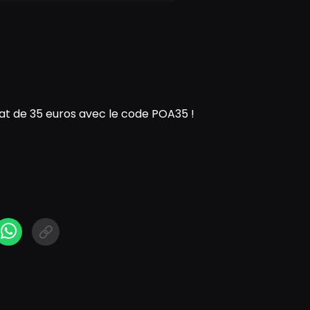
t de 35 euros avec le code POA35 !
N
cebook Messenger
WhatsApp
Short link