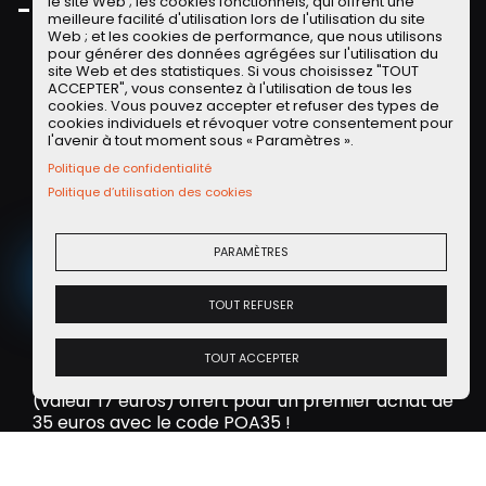
le site Web ; les cookies fonctionnels, qui offrent une
- novembre 2012
n
meilleure facilité d'utilisation lors de l'utilisation du site
Web ; et les cookies de performance, que nous utilisons
pour générer des données agrégées sur l'utilisation du
site Web et des statistiques. Si vous choisissez "TOUT
ACCEPTER", vous consentez à l'utilisation de tous les
cookies. Vous pouvez accepter et refuser des types de
Offre Partenaire LLD LOCALEASE
cookies individuels et révoquer votre consentement pour
l'avenir à tout moment sous « Paramètres ».
La
LLD sur de la voiture d'occasion
, vous connaissez ?
Politique de confidentialité
Découvrez les offres de notre partenaire Localease
sur des
voitures d'occasions révisées et
Politique d’utilisation des cookies
reconditionnées
!
PARAMÈTRES
VOIR LES OFFRES
TOUT REFUSER
Offre Partenaire WASH
TOUT ACCEPTER
Exclu communauté POA : un lavage programme 5
(valeur 17 euros) offert pour un premier achat de
35 euros avec le code POA35 !