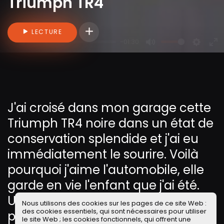
Triumph TR4
Connectez-vous pour ajouter des vidéo
LECTURE
-01:30
P
M
S
E
l
u
e
n
a
t
t
t
y
e
t
e
i
r
J'ai croisé dans mon garage cette
n
f
Triumph TR4 noire dans un état de
g
u
conservation splendide et j'ai eu
s
l
immédiatement le sourire. Voilà
l
s
pourquoi j'aime l'automobile, elle
c
garde en vie l'enfant que j'ai été.
r
Une petite rencontre d'une minute
e
Nous utilisons des cookies sur les pages de ce site Web :
des cookies essentiels, qui sont nécessaires pour utiliser
prise sur le vif à l'i-Phone... bonne
e
le site Web ; les cookies fonctionnels, qui offrent une