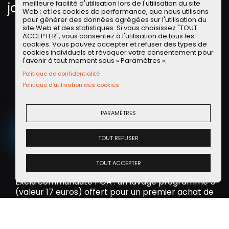
n
meilleure facilité d'utilisation lors de l'utilisation du site
journée à tous.
Web ; et les cookies de performance, que nous utilisons
pour générer des données agrégées sur l'utilisation du
site Web et des statistiques. Si vous choisissez "TOUT
ACCEPTER", vous consentez à l'utilisation de tous les
cookies. Vous pouvez accepter et refuser des types de
cookies individuels et révoquer votre consentement pour
Offre Partenaire LLD LOCALEASE
l'avenir à tout moment sous « Paramètres ».
La
LLD sur de la voiture d'occasion
, vous connaissez ?
Politique de confidentialité
Découvrez les offres de notre partenaire Localease
Politique d’utilisation des cookies
sur des
voitures d'occasions révisées et
reconditionnées
!
PARAMÈTRES
VOIR LES OFFRES
TOUT REFUSER
TOUT ACCEPTER
Offre Partenaire WASH
Exclu communauté POA : un lavage programme 5
(valeur 17 euros) offert pour un premier achat de
35 euros avec le code POA35 !