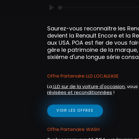
P
l
Saurez-vous reconnaitre les Renau
a
devient la Renault Encore et la R
y
aux USA. POA est fier de vous fai
gère le patrimoine de la marque, o
sixième d'une longue série consacr
Offre Partenaire LLD LOCALEASE
La
LLD sur de la voiture d'occasion
, vous
révisées et reconditionnées
!
VOIR LES OFFRES
Offre Partenaire WASH