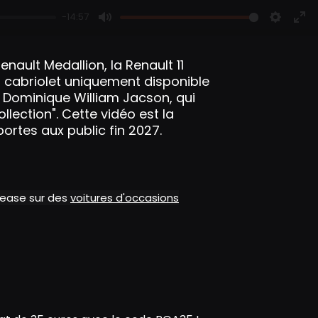
-14:57
M
S
E
u
e
n
nault Medallion, la Renault 11
t
t
t
un cabriolet uniquement disponible
e
t
e
de Dominique William Jacson, qui
i
r
llection". Cette vidéo est la
n
f
portes aux public fin 2027.
g
u
s
l
l
s
alease sur des
voitures d'occasions
c
r
e
e
n