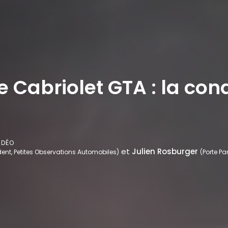
e Cabriolet GTA : la con
IDÉO
et
Julien Rosburger
dent, Petites Observations Automobiles)
(Porte Pa
r ajouter des vidéos à vos favoris.