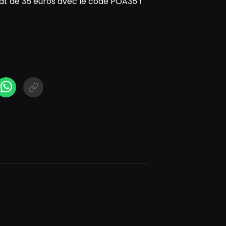
t de 35 euros avec le code POA35 !
N
cebook Messenger
WhatsApp
Short link