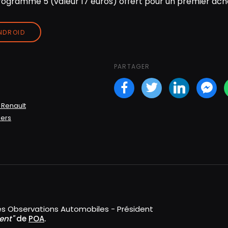
ogramme 5 (valeur 17 euros) offert pour un premier acha
ANDROID
PARTAGER
Facebook
Twitter
LinkedI
Fa
 Renault
mers
es Observations Automobiles - Président
ent"
de
POA
.