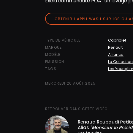
Exclu communauté POA : un lavage pr
OBTENIR L'APPLI WASH SUR IOS OU 
Cabriolet
TYPE DE VÉHICULE
Renault
MARQUE
Alliance
MODÈLE
La Collection
EMISSION
Les Youngti
TAGS
MERCREDI 20 AOÛT 2025
RETROUVER DANS CETTE VIDÉO
Renaud Roubaudi
Petit
Alias
"Monsieur le Présid