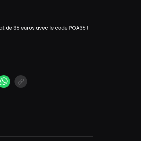
t de 35 euros avec le code POA35 !
N
cebook Messenger
WhatsApp
Short link