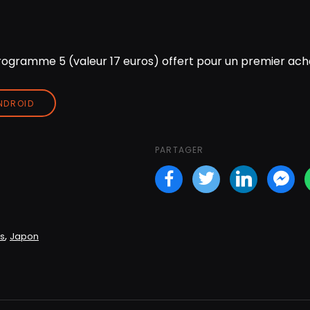
ogramme 5 (valeur 17 euros) offert pour un premier acha
ANDROID
PARTAGER
Facebook
Twitter
LinkedI
Fa
,
s
Japon