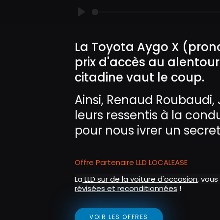
P
l
La Toyota Aygo X (pronon
a
prix d'accès au alentour
y
citadine vaut le coup.
Ainsi, Renaud Roubaudi, 
leurs ressentis à la cond
pour nous ivrer un secret
Offre Partenaire LLD LOCALEASE
La
LLD sur de la voiture d'occasion
, vous
révisées et reconditionnées
!
VOIR LES OFFRES