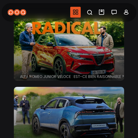
Aller
au
Navigation princip
Recherche
Mes vidéo
Salon 
Co
contenu
principal
ALFA ROMEO JUNIOR VELOCE : EST-CE BIEN RAISONNABLE ?