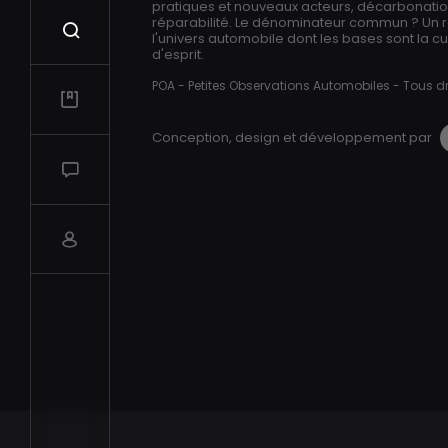
pratiques et nouveaux acteurs, décarbonation,
réparabilité. Le dénominateur commun ? Un 
Recherche
l'univers automobile dont les bases sont la cur
d'esprit.
POA - Petites Observations Automobiles - Tous dr
Mes vidéos
Conception, design et développement par
Salon de discussions
Compte utilisateur