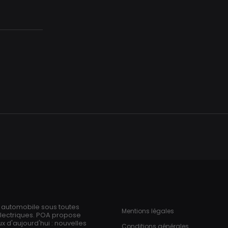
Aller
au
contenu
principal
ries
Pied de page
n automobile sous toutes
Mentions légales
électriques. POA propose
 d'aujourd'hui : nouvelles
Conditions générales