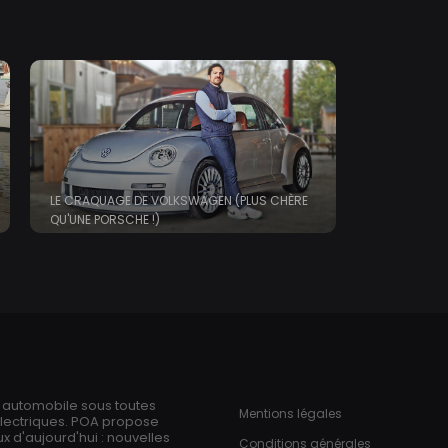
Aller
au
contenu
principal
LE CRAQUAGE DE VOLKSWAGEN (PLUS CHÈRE
QU'UNE PORSCHE !)
ries
Pied de page
n automobile sous toutes
Mentions légales
électriques. POA propose
 d'aujourd'hui : nouvelles
Conditions générales