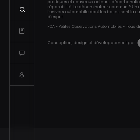
pratiques et nouveaux acteurs, décarbonation,
réparabilité. Le dénominateur commun ? Un 
Recherche
l'univers automobile dont les bases sont la cur
d'esprit.
POA - Petites Observations Automobiles - Tous dr
Mes vidéos
Conception, design et développement par
Salon de discussions
Compte utilisateur