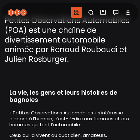
Aller
au
Navigation princip
Recherche
Mes vidéo
Salon 
Co
contenu
Petites Observations Automobiles
principal
(POA) est une chaîne de
divertissement automobile
animée par Renaud Roubaudi et
Julien Rosburger.
La vie, les gens et leurs histoires de
bagnoles
« Petites Observations Automobiles » s’intéresse
d’abord à l’humain, c’est-à-dire aux femmes et aux
hommes qui font l’automobile.
Ceux qui la vivent au quotidien, amateurs,