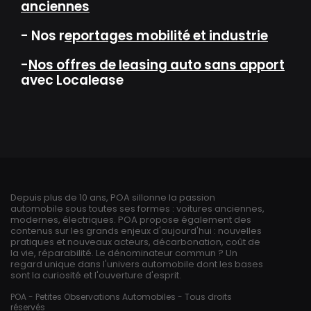
anciennes
- Nos r
eportages mobilité et industrie
-
Nos offres de leasing auto sans apport
avec Localease
Depuis plus de 10 ans, POA sillonne la passion
automobile sous toutes ses formes : voitures anciennes,
modernes, électriques. POA propose également des
contenus sur les grands enjeux d'aujourd'hui : nouvelles
pratiques et nouveaux acteurs, décarbonation, coût de
la vie, réparabilité. Le dénominateur commun ? Un
regard unique dans l'univers automobile dont les bases
sont la curiosité et l'ouverture d'esprit.
POA - Petites Observations Automobiles - Tous droits
réservés