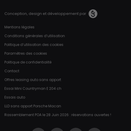
Conception, design et développement par
Pied de page
Mentions légales
Conditions générales d’utilisation
Politique d’utilisation des cookies
Paramètres des cookies
Politique de confidentialité
Contact
Offres leasing auto sans apport
Essai Mini Countryman E 204 ch
Essais auto
LLD sans apport Porsche Macan
Rassemblement POA le 28 Juin 2026 : réservations ouvertes !
Réseaux sociaux
Facebook
Instagram
Twitter
YouTube