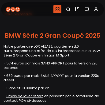
Aller
au
Navigation princip
Recherche
Mes vidéo
Salon 
Co
contenu
Offre partenaire
principal
BMW Série 2 Gran Coupé 2025
Notre partenaire
LOCALEASE
, courtier en LLD
auto
,
propose une offre de LLD intéressante sur la BMW
Série 2 Gran Coupé en finition M Sport :
-
574 euros par mois
SANS APPORT pour la version 220
essence
-
639 euros par mois
SANS APPORT pour la version 220d
diesel
- 3 ans et 10 000km par an
-
1 mois de loyer offert
en passant par le formulaire de
contact POA ci-dessous