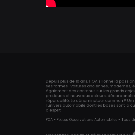
Depuis plus de 10 ans, POA sillonne la passio
ses formes : voitures anciennes, modernes, 
également des contenus sur les grands enjeux
pratiques et nouveaux acteurs, décarbonation,
réparabilité. Le dénominateur commun ? Un 
l'univers automobile dont les bases sont la cur
d'esprit.
POA - Petites Observations Automobiles - Tous dr
Conception, design et développement par