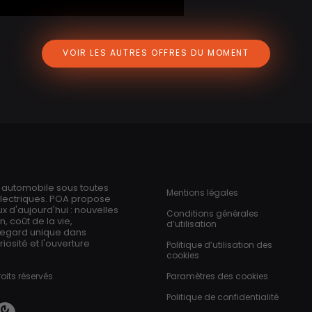
VOIR LES AUTRES OFFRES DU MOMENT
Pied de page
n automobile sous toutes
Mentions légales
électriques. POA propose
 d'aujourd'hui : nouvelles
Conditions générales
 coût de la vie,
d’utilisation
regard unique dans
iosité et l'ouverture
Politique d’utilisation des
cookies
oits réservés
Paramètres des cookies
Politique de confidentialité