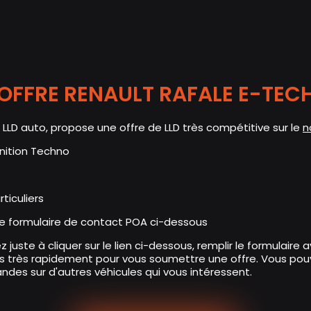
Aller
au
contenu
principal
OFFRE RENAULT RAFALE E-TEC
n LLD auto
,
propose une offre de LLD très compétitive sur le
n
nition Techno
ticuliers
e formulaire de contact POA ci-dessous
z juste à cliquer sur le lien ci-dessous, remplir le formulai
 très rapidement pour vous soumettre une offre. Vous pouv
andes sur d'autres véhicules qui vous intéressent.
ries