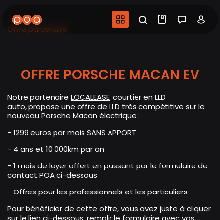
Aller
au
Navigation princip
Recherche
Mes vidéo
Salon 
Co
contenu
Offre partenaire
principal
OFFRE PORSCHE MACAN EV
Notre partenaire
LOCALEASE
, courtier en LLD
auto
,
propose une offre de LLD très compétitive sur le
nouveau Porsche Macan électrique
:
-
1299 euros par mois
SANS APPORT
- 4 ans et 10 000km par an
-
1 mois de loyer offert
en passant par le formulaire de
contact POA ci-dessous
- Offres pour les professionnels et les particuliers
Pour bénéficier de cette offre, vous avez juste à cliquer
sur le lien ci-dessous, remplir le formulaire avec vos