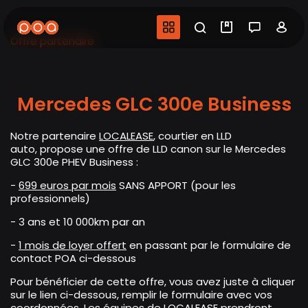
Aller
au
Navigation princip
Recherche
Mes vidéo
Salon 
Co
contenu
Offre partenaire
principal
Mercedes GLC 300e Business
Notre partenaire
LOCALEASE
, courtier en LLD
auto
,
propose une offre de LLD canon sur le Mercedes
GLC 300e PHEV Business :
-
699 euros par mois
SANS APPORT (pour les
professionnels)
- 3 ans et 10 000km par an
-
1 mois de loyer offert
en passant par le formulaire de
contact POA ci-dessous
Pour bénéficier de cette offre, vous avez juste à cliquer
sur le lien ci-dessous, remplir le formulaire avec vos
coordonnées. Les équipes de LOCALEASE prendront