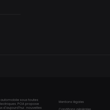
Aller
au
contenu
principal
ries
Pied de page
n automobile sous toutes
Mentions légales
électriques. POA propose
 d'aujourd'hui : nouvelles
Conditions générales