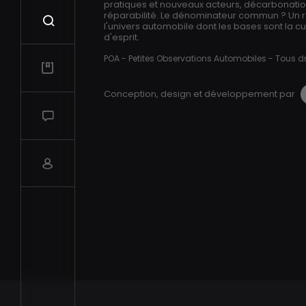
pratiques et nouveaux acteurs, décarbonation,
réparabilité. Le dénominateur commun ? Un 
Recherche
l'univers automobile dont les bases sont la cur
d'esprit.
POA - Petites Observations Automobiles - Tous dr
Mes vidéos
Conception, design et développement par
Salon de discussions
Compte utilisateur