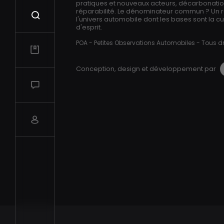
pratiques et nouveaux acteurs, décarbonation,
réparabilité. Le dénominateur commun ? Un 
Recherche
l'univers automobile dont les bases sont la cur
d'esprit.
POA - Petites Observations Automobiles - Tous dr
Mes vidéos
Conception, design et développement par
Salon de discussions
Compte utilisateur