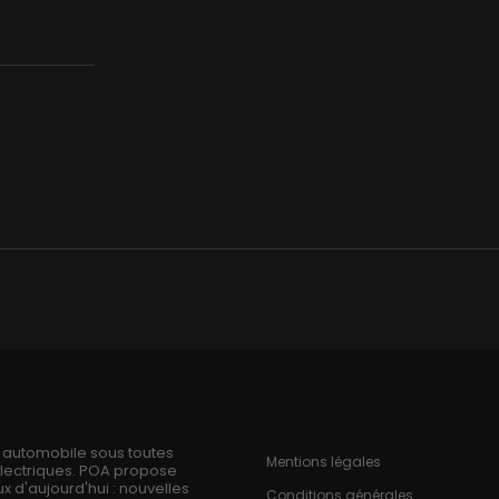
Aller
au
contenu
principal
ries
Pied de page
n automobile sous toutes
Mentions légales
électriques. POA propose
 d'aujourd'hui : nouvelles
Conditions générales