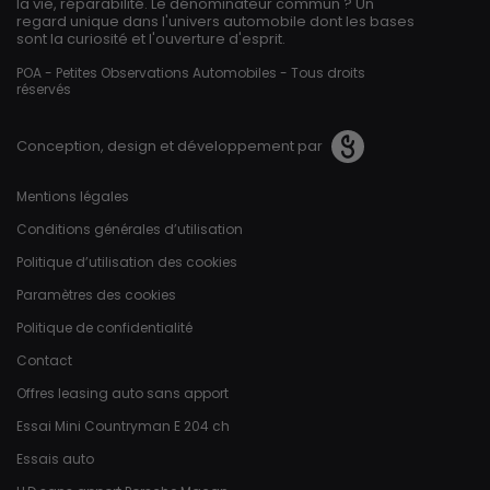
la vie, réparabilité. Le dénominateur commun ? Un
regard unique dans l'univers automobile dont les bases
sont la curiosité et l'ouverture d'esprit.
POA - Petites Observations Automobiles - Tous droits
réservés
Conception, design et développement par
Pied de page
Mentions légales
Conditions générales d’utilisation
Politique d’utilisation des cookies
Paramètres des cookies
Politique de confidentialité
Contact
Offres leasing auto sans apport
Essai Mini Countryman E 204 ch
Essais auto