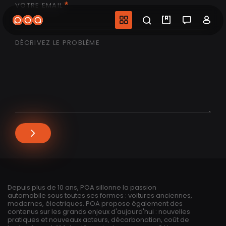
VOTRE EMAIL
Aller
au
Navigation princip
Recherche
Mes vidéo
Salon 
Co
contenu
principal
DÉCRIVEZ LE PROBLÈME
Depuis plus de 10 ans, POA sillonne la passion
automobile sous toutes ses formes : voitures anciennes,
modernes, électriques. POA propose également des
contenus sur les grands enjeux d'aujourd'hui : nouvelles
pratiques et nouveaux acteurs, décarbonation, coût de