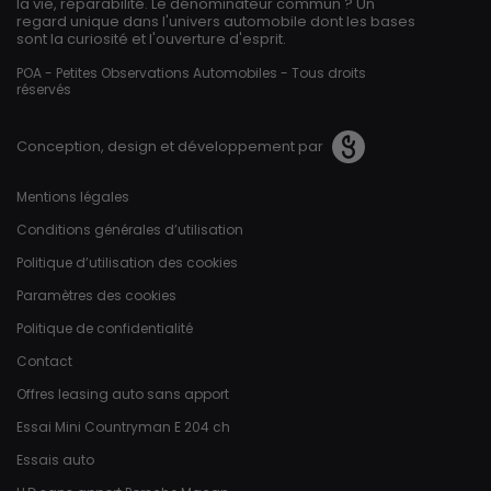
la vie, réparabilité. Le dénominateur commun ? Un
regard unique dans l'univers automobile dont les bases
sont la curiosité et l'ouverture d'esprit.
POA - Petites Observations Automobiles - Tous droits
réservés
Conception, design et développement par
Pied de page
Mentions légales
Conditions générales d’utilisation
Politique d’utilisation des cookies
Paramètres des cookies
Politique de confidentialité
Contact
Offres leasing auto sans apport
Essai Mini Countryman E 204 ch
Essais auto