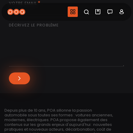
VOTRE EMAIL
Aller
au
Navigation princip
Recherche
Mes vidéo
Salon 
Co
contenu
principal
DÉCRIVEZ LE PROBLÈME
Depuis plus de 10 ans, POA sillonne la passion
automobile sous toutes ses formes : voitures anciennes,
modernes, électriques. POA propose également des
contenus sur les grands enjeux d'aujourd'hui : nouvelles
pratiques et nouveaux acteurs, décarbonation, coût de