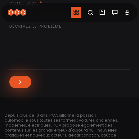
VOTRE EMAIL
Aller
au
Navigation princip
Recherche
Mes vidéo
Salon 
Co
contenu
principal
DÉCRIVEZ LE PROBLÈME
Depuis plus de 10 ans, POA sillonne la passion
automobile sous toutes ses formes : voitures anciennes,
modernes, électriques. POA propose également des
contenus sur les grands enjeux d'aujourd'hui : nouvelles
pratiques et nouveaux acteurs, décarbonation, coût de