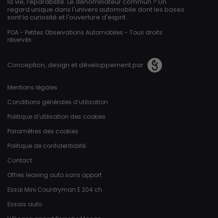
la vie, réparabilité. Le dénominateur commun ? Un
regard unique dans l'univers automobile dont les bases
sont la curiosité et l'ouverture d'esprit.
POA - Petites Observations Automobiles - Tous droits
réservés
Conception, design et développement par
Pied de page
Mentions légales
Conditions générales d’utilisation
Politique d’utilisation des cookies
Paramètres des cookies
Politique de confidentialité
Contact
Offres leasing auto sans apport
Essai Mini Countryman E 204 ch
Essais auto