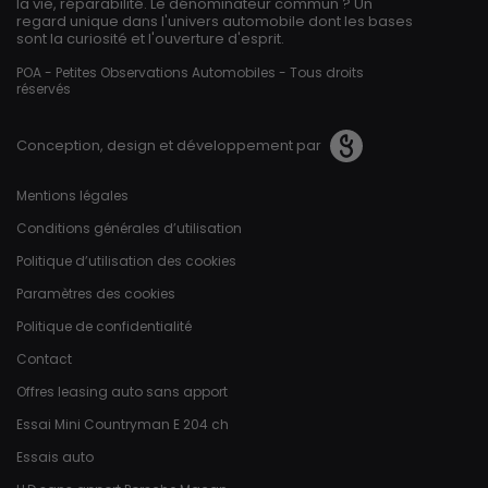
la vie, réparabilité. Le dénominateur commun ? Un
regard unique dans l'univers automobile dont les bases
sont la curiosité et l'ouverture d'esprit.
POA - Petites Observations Automobiles - Tous droits
réservés
Conception, design et développement par
Pied de page
Mentions légales
Conditions générales d’utilisation
Politique d’utilisation des cookies
Paramètres des cookies
Politique de confidentialité
Contact
Offres leasing auto sans apport
Essai Mini Countryman E 204 ch
Essais auto