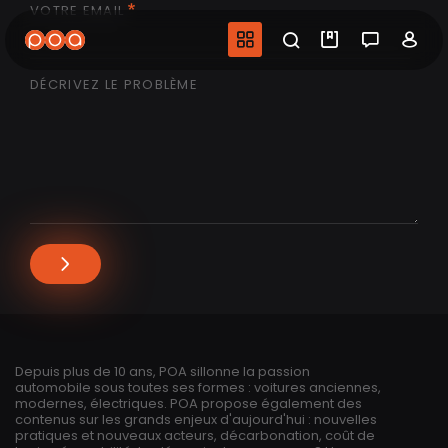
VOTRE EMAIL
Aller
au
Navigation princip
Recherche
Mes vidéo
Salon 
Co
contenu
principal
DÉCRIVEZ LE PROBLÈME
Depuis plus de 10 ans, POA sillonne la passion
automobile sous toutes ses formes : voitures anciennes,
modernes, électriques. POA propose également des
contenus sur les grands enjeux d'aujourd'hui : nouvelles
pratiques et nouveaux acteurs, décarbonation, coût de