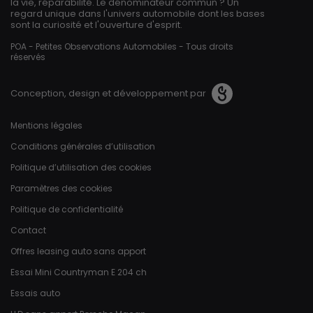
la vie, réparabilité. Le dénominateur commun ? Un
regard unique dans l'univers automobile dont les bases
sont la curiosité et l'ouverture d'esprit.
POA - Petites Observations Automobiles - Tous droits
réservés
Conception, design et développement par
Pied de page
Mentions légales
Conditions générales d’utilisation
Politique d’utilisation des cookies
Paramètres des cookies
Politique de confidentialité
Contact
Offres leasing auto sans apport
Essai Mini Countryman E 204 ch
Essais auto