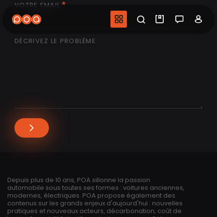
VOTRE EMAIL
Aller
au
Navigation princip
Recherche
Mes vidéo
Salon 
Co
contenu
principal
DÉCRIVEZ LE PROBLÈME
Depuis plus de 10 ans, POA sillonne la passion
automobile sous toutes ses formes : voitures anciennes,
modernes, électriques. POA propose également des
contenus sur les grands enjeux d'aujourd'hui : nouvelles
pratiques et nouveaux acteurs, décarbonation, coût de