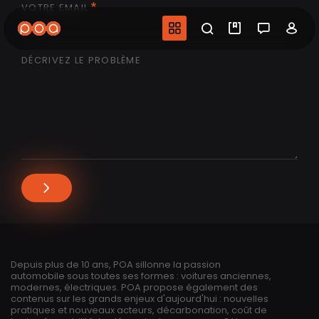
VOTRE EMAIL
Aller
au
Navigation princip
Recherche
Mes vidéo
Salon 
Co
contenu
principal
DÉCRIVEZ LE PROBLÈME
Depuis plus de 10 ans, POA sillonne la passion
automobile sous toutes ses formes : voitures anciennes,
modernes, électriques. POA propose également des
contenus sur les grands enjeux d'aujourd'hui : nouvelles
pratiques et nouveaux acteurs, décarbonation, coût de