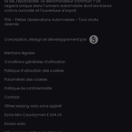
la vie, réparabilité. Le dénominateur commun ? Un
regard unique dans l'univers automobile dont les bases
sont la curiosité et l'ouverture d'esprit.
POA - Petites Observations Automobiles - Tous droits
réservés
Conception, design et développement par
Pied de page
Mentions légales
Conditions générales d’utilisation
Politique d’utilisation des cookies
Paramètres des cookies
Politique de confidentialité
Contact
Offres leasing auto sans apport
Essai Mini Countryman E 204 ch
Essais auto