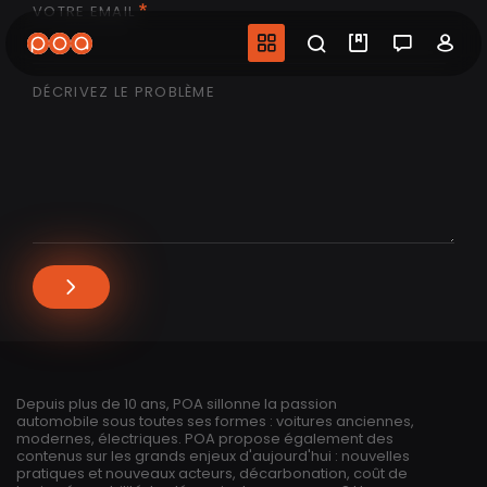
VOTRE EMAIL
Aller
au
Navigation princip
Recherche
Mes vidéo
Salon 
Co
contenu
principal
DÉCRIVEZ LE PROBLÈME
Depuis plus de 10 ans, POA sillonne la passion
automobile sous toutes ses formes : voitures anciennes,
modernes, électriques. POA propose également des
contenus sur les grands enjeux d'aujourd'hui : nouvelles
pratiques et nouveaux acteurs, décarbonation, coût de