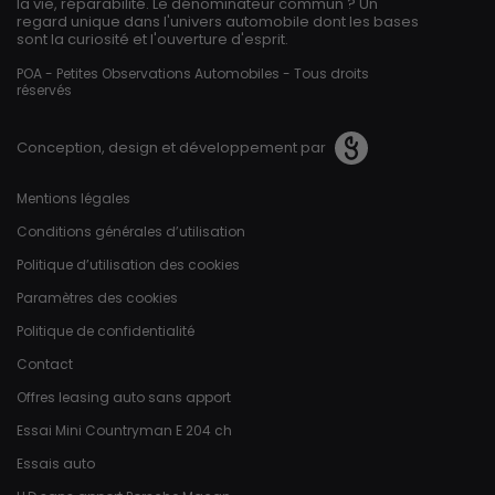
la vie, réparabilité. Le dénominateur commun ? Un
regard unique dans l'univers automobile dont les bases
sont la curiosité et l'ouverture d'esprit.
POA - Petites Observations Automobiles - Tous droits
réservés
Conception, design et développement par
Pied de page
Mentions légales
Conditions générales d’utilisation
Politique d’utilisation des cookies
Paramètres des cookies
Politique de confidentialité
Contact
Offres leasing auto sans apport
Essai Mini Countryman E 204 ch
Essais auto