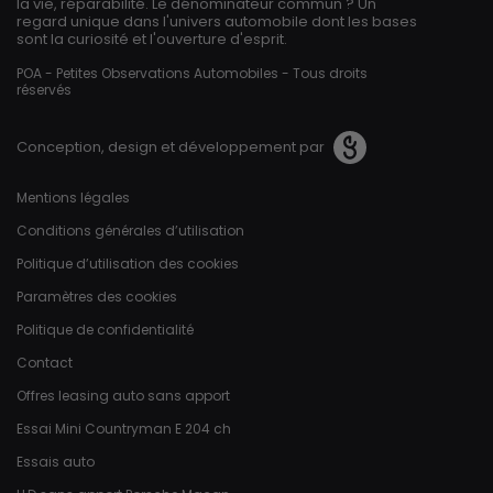
la vie, réparabilité. Le dénominateur commun ? Un
regard unique dans l'univers automobile dont les bases
sont la curiosité et l'ouverture d'esprit.
POA - Petites Observations Automobiles - Tous droits
réservés
Conception, design et développement par
Pied de page
Mentions légales
Conditions générales d’utilisation
Politique d’utilisation des cookies
Paramètres des cookies
Politique de confidentialité
Contact
Offres leasing auto sans apport
Essai Mini Countryman E 204 ch
Essais auto