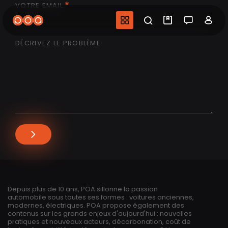
VOTRE EMAIL
Aller
au
Navigation princip
Recherche
Mes vidéo
Salon 
Co
contenu
principal
DÉCRIVEZ LE PROBLÈME
Depuis plus de 10 ans, POA sillonne la passion
automobile sous toutes ses formes : voitures anciennes,
modernes, électriques. POA propose également des
contenus sur les grands enjeux d'aujourd'hui : nouvelles
pratiques et nouveaux acteurs, décarbonation, coût de