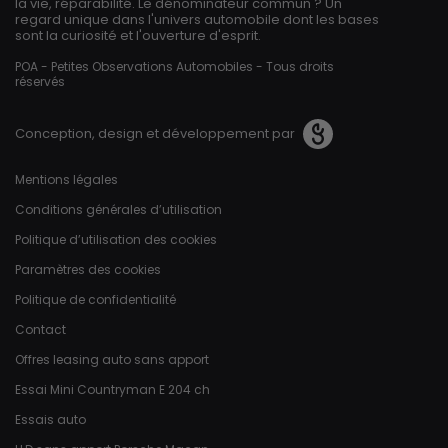
la vie, réparabilité. Le dénominateur commun ? Un
regard unique dans l'univers automobile dont les bases
sont la curiosité et l'ouverture d'esprit.
POA - Petites Observations Automobiles - Tous droits
réservés
Conception, design et développement par
Pied de page
Mentions légales
Conditions générales d’utilisation
Politique d’utilisation des cookies
Paramètres des cookies
Politique de confidentialité
Contact
Offres leasing auto sans apport
Essai Mini Countryman E 204 ch
Essais auto