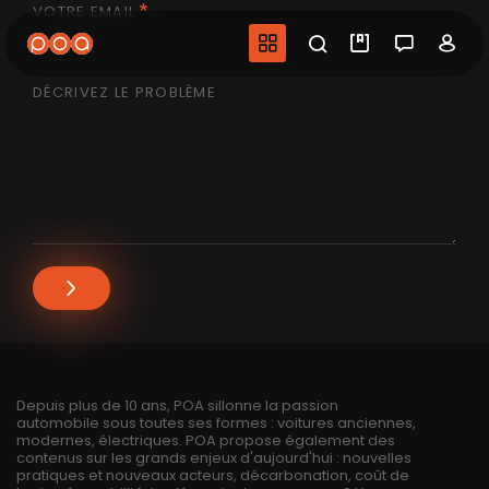
VOTRE EMAIL
Aller
au
Navigation princip
Recherche
Mes vidéo
Salon 
Co
contenu
principal
DÉCRIVEZ LE PROBLÈME
Depuis plus de 10 ans, POA sillonne la passion
automobile sous toutes ses formes : voitures anciennes,
modernes, électriques. POA propose également des
contenus sur les grands enjeux d'aujourd'hui : nouvelles
pratiques et nouveaux acteurs, décarbonation, coût de