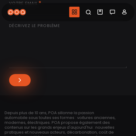
VOTRE EMAIL
Aller
au
Navigation princip
Recherche
Mes vidéo
Salon 
Co
contenu
principal
DÉCRIVEZ LE PROBLÈME
Depuis plus de 10 ans, POA sillonne la passion
automobile sous toutes ses formes : voitures anciennes,
modernes, électriques. POA propose également des
contenus sur les grands enjeux d'aujourd'hui : nouvelles
pratiques et nouveaux acteurs, décarbonation, coût de