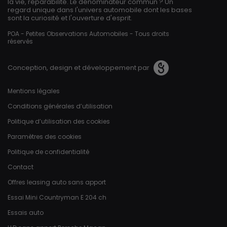
la vie, réparabilité. Le dénominateur commun ? Un
regard unique dans l'univers automobile dont les bases
sont la curiosité et l'ouverture d'esprit.
POA - Petites Observations Automobiles - Tous droits
réservés
Conception, design et développement par
Pied de page
Mentions légales
Conditions générales d’utilisation
Politique d’utilisation des cookies
Paramètres des cookies
Politique de confidentialité
Contact
Offres leasing auto sans apport
Essai Mini Countryman E 204 ch
Essais auto