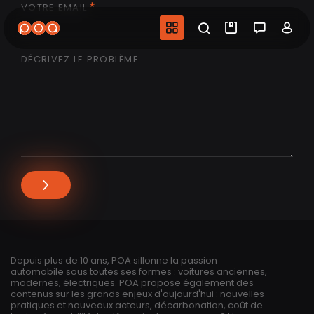
VOTRE EMAIL
Aller
au
Navigation princip
Recherche
Mes vidéo
Salon 
Co
contenu
principal
DÉCRIVEZ LE PROBLÈME
Depuis plus de 10 ans, POA sillonne la passion
automobile sous toutes ses formes : voitures anciennes,
modernes, électriques. POA propose également des
contenus sur les grands enjeux d'aujourd'hui : nouvelles
pratiques et nouveaux acteurs, décarbonation, coût de