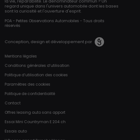
la vie, réparabilité. Le dénominateur commun ? Un
regard unique dans l'univers automobile dont les bases
sont la curiosité et l'ouverture d'esprit.
POA - Petites Observations Automobiles - Tous droits
réservés
Conception, design et développement par
Pied de page
Mentions légales
Conditions générales d’utilisation
Politique d’utilisation des cookies
Paramètres des cookies
Politique de confidentialité
Contact
Offres leasing auto sans apport
Essai Mini Countryman E 204 ch
Essais auto