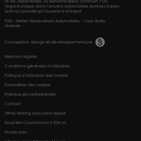
la vie, réparabilité. Le dénominateur commun ? Un
regard unique dans l'univers automobile dont les bases
sont la curiosité et l'ouverture d'esprit.
POA - Petites Observations Automobiles - Tous droits
réservés
Conception, design et développement par
Pied de page
Mentions légales
Conditions générales d’utilisation
Politique d’utilisation des cookies
Paramètres des cookies
Politique de confidentialité
Contact
Offres leasing auto sans apport
Essai Mini Countryman E 204 ch
Essais auto