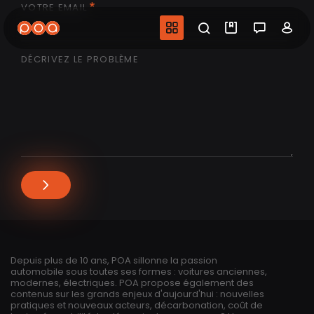
VOTRE EMAIL
Aller
au
Navigation princip
Recherche
Mes vidéo
Salon 
Co
contenu
principal
DÉCRIVEZ LE PROBLÈME
Depuis plus de 10 ans, POA sillonne la passion
automobile sous toutes ses formes : voitures anciennes,
modernes, électriques. POA propose également des
contenus sur les grands enjeux d'aujourd'hui : nouvelles
pratiques et nouveaux acteurs, décarbonation, coût de