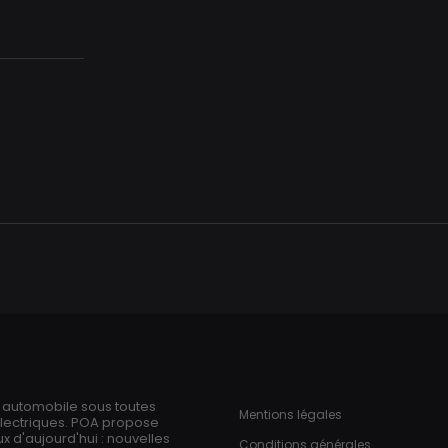
Aller
au
contenu
principal
ries
Pied de page
n automobile sous toutes
Mentions légales
électriques. POA propose
 d'aujourd'hui : nouvelles
Conditions générales