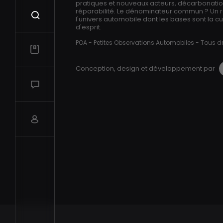
pratiques et nouveaux acteurs, décarbonation,
réparabilité. Le dénominateur commun ? Un 
Recherche
l'univers automobile dont les bases sont la cur
d'esprit.
POA - Petites Observations Automobiles - Tous dr
Mes vidéos
Conception, design et développement par
Salon de discussions
Compte utilisateur