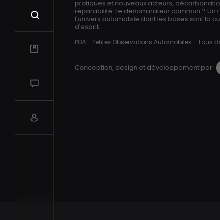
pratiques et nouveaux acteurs, décarbonation,
réparabilité. Le dénominateur commun ? Un 
Recherche
l'univers automobile dont les bases sont la cur
d'esprit.
POA - Petites Observations Automobiles - Tous dr
Mes vidéos
Conception, design et développement par
Salon de discussions
Compte utilisateur