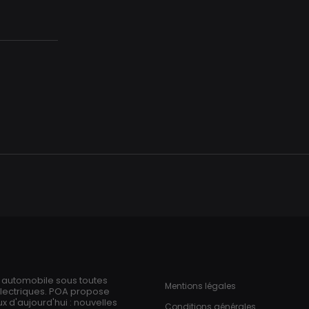
Aller
au
contenu
principal
ries
Pied de page
n automobile sous toutes
Mentions légales
électriques. POA propose
 d'aujourd'hui : nouvelles
Conditions générales