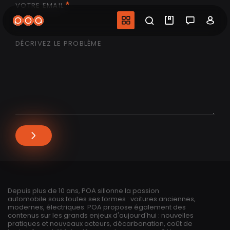
VOTRE EMAIL
Aller
au
Navigation princip
Recherche
Mes vidéo
Salon 
Co
contenu
principal
DÉCRIVEZ LE PROBLÈME
Depuis plus de 10 ans, POA sillonne la passion
automobile sous toutes ses formes : voitures anciennes,
modernes, électriques. POA propose également des
contenus sur les grands enjeux d'aujourd'hui : nouvelles
pratiques et nouveaux acteurs, décarbonation, coût de