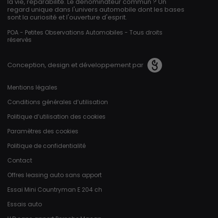
la vie, réparabilité. Le dénominateur commun ? Un
regard unique dans l'univers automobile dont les bases
sont la curiosité et l'ouverture d'esprit.
POA - Petites Observations Automobiles - Tous droits
réservés
Conception, design et développement par
Pied de page
Mentions légales
Conditions générales d’utilisation
Politique d’utilisation des cookies
Paramètres des cookies
Politique de confidentialité
Contact
Offres leasing auto sans apport
Essai Mini Countryman E 204 ch
Essais auto