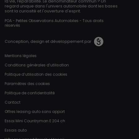
la vie, réparabilité. Le dénominateur commun ? Un
regard unique dans l'univers automobile dont les bases
sont la curiosité et l'ouverture d'esprit.
POA - Petites Observations Automobiles - Tous droits
réservés
Conception, design et développement par
Pied de page
Mentions légales
Conditions générales d’utilisation
Politique d’utilisation des cookies
Paramètres des cookies
Politique de confidentialité
Contact
Offres leasing auto sans apport
Essai Mini Countryman E 204 ch
Essais auto