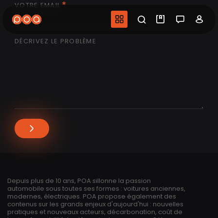
VOTRE EMAIL
Aller
au
Navigation princip
Recherche
Mes vidéo
Salon 
Co
contenu
principal
DÉCRIVEZ LE PROBLÈME
Depuis plus de 10 ans, POA sillonne la passion
automobile sous toutes ses formes : voitures anciennes,
modernes, électriques. POA propose également des
contenus sur les grands enjeux d'aujourd'hui : nouvelles
pratiques et nouveaux acteurs, décarbonation, coût de