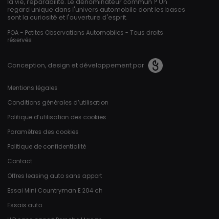
la vie, réparabilité. Le dénominateur commun ? Un
regard unique dans l'univers automobile dont les bases
sont la curiosité et l'ouverture d'esprit.
POA - Petites Observations Automobiles - Tous droits
réservés
Conception, design et développement par
Pied de page
Mentions légales
Conditions générales d’utilisation
Politique d’utilisation des cookies
Paramètres des cookies
Politique de confidentialité
Contact
Offres leasing auto sans apport
Essai Mini Countryman E 204 ch
Essais auto