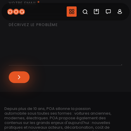
VOTRE EMAIL
Aller
au
Navigation princip
Recherche
Mes vidéo
Salon 
Co
contenu
principal
DÉCRIVEZ LE PROBLÈME
Depuis plus de 10 ans, POA sillonne la passion
automobile sous toutes ses formes : voitures anciennes,
modernes, électriques. POA propose également des
contenus sur les grands enjeux d'aujourd'hui : nouvelles
pratiques et nouveaux acteurs, décarbonation, coût de