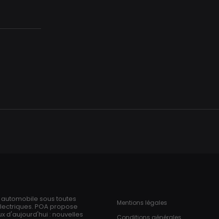
Aller
au
contenu
principal
ries
Pied de page
n automobile sous toutes
Mentions légales
électriques. POA propose
 d'aujourd'hui : nouvelles
Conditions générales