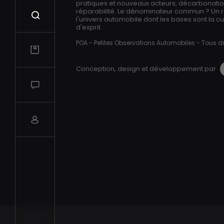
pratiques et nouveaux acteurs, décarbonation,
réparabilité. Le dénominateur commun ? Un 
Recherche
l'univers automobile dont les bases sont la cur
d'esprit.
POA - Petites Observations Automobiles - Tous dr
Mes vidéos
Conception, design et développement par
Salon de discussions
Compte utilisateur