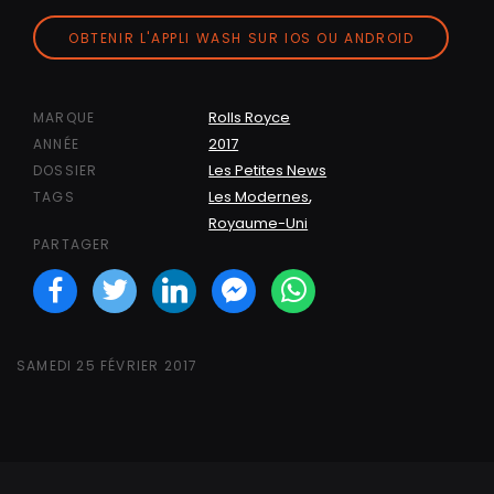
OBTENIR L'APPLI WASH SUR IOS OU ANDROID
Rolls Royce
MARQUE
2017
ANNÉE
Les Petites News
DOSSIER
,
Les Modernes
TAGS
Royaume-Uni
PARTAGER
Facebook
Twitter
LinkedIN
Facebook Messeng
WhatsApp
SAMEDI 25 FÉVRIER 2017