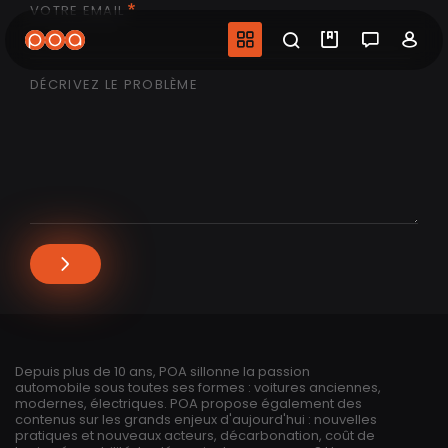
VOTRE EMAIL
Aller
au
Navigation princip
Recherche
Mes vidéo
Salon 
Co
contenu
principal
DÉCRIVEZ LE PROBLÈME
Depuis plus de 10 ans, POA sillonne la passion
automobile sous toutes ses formes : voitures anciennes,
modernes, électriques. POA propose également des
contenus sur les grands enjeux d'aujourd'hui : nouvelles
pratiques et nouveaux acteurs, décarbonation, coût de