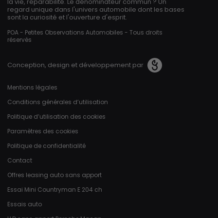
la vie, réparabilité. Le dénominateur commun ? Un
regard unique dans l'univers automobile dont les bases
sont la curiosité et l'ouverture d'esprit.
POA - Petites Observations Automobiles - Tous droits
réservés
Conception, design et développement par
Pied de page
Mentions légales
Conditions générales d’utilisation
Politique d’utilisation des cookies
Paramètres des cookies
Politique de confidentialité
Contact
Offres leasing auto sans apport
Essai Mini Countryman E 204 ch
Essais auto