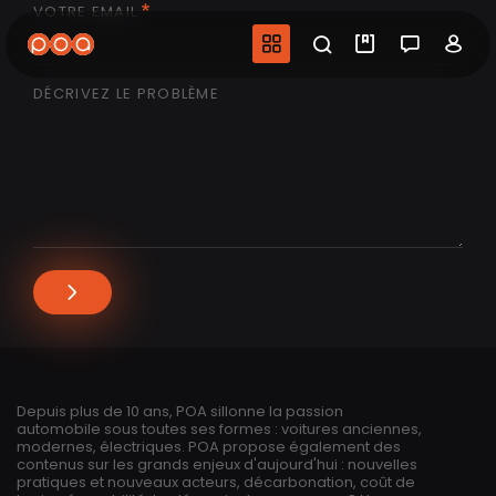
VOTRE EMAIL
Aller
au
Navigation princip
Recherche
Mes vidéo
Salon 
Co
contenu
principal
DÉCRIVEZ LE PROBLÈME
Depuis plus de 10 ans, POA sillonne la passion
automobile sous toutes ses formes : voitures anciennes,
modernes, électriques. POA propose également des
contenus sur les grands enjeux d'aujourd'hui : nouvelles
pratiques et nouveaux acteurs, décarbonation, coût de