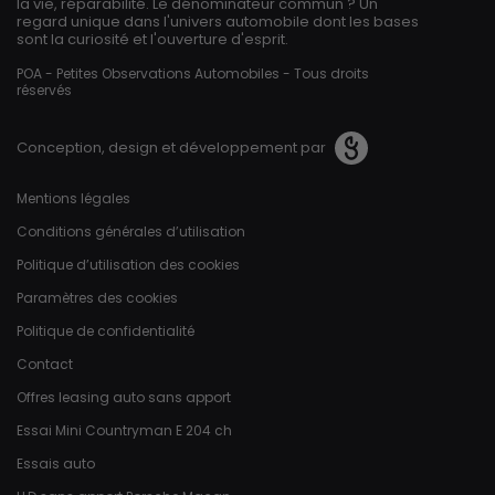
la vie, réparabilité. Le dénominateur commun ? Un
regard unique dans l'univers automobile dont les bases
sont la curiosité et l'ouverture d'esprit.
POA - Petites Observations Automobiles - Tous droits
réservés
Conception, design et développement par
Pied de page
Mentions légales
Conditions générales d’utilisation
Politique d’utilisation des cookies
Paramètres des cookies
Politique de confidentialité
Contact
Offres leasing auto sans apport
Essai Mini Countryman E 204 ch
Essais auto