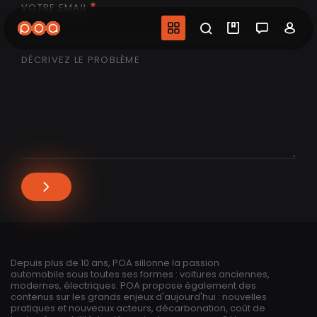
VOTRE EMAIL
Aller
au
Navigation princip
Recherche
Mes vidéo
Salon 
Co
contenu
principal
DÉCRIVEZ LE PROBLÈME
Depuis plus de 10 ans, POA sillonne la passion
automobile sous toutes ses formes : voitures anciennes,
modernes, électriques. POA propose également des
contenus sur les grands enjeux d'aujourd'hui : nouvelles
pratiques et nouveaux acteurs, décarbonation, coût de