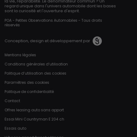
la vie, réparabilité. Le dénominateur commun ? Un
regard unique dans l'univers automobile dont les bases
sont la curiosité et l'ouverture d'esprit.
POA - Petites Observations Automobiles - Tous droits
réservés
Conception, design et développement par
Pied de page
Mentions légales
Conditions générales d’utilisation
Politique d’utilisation des cookies
Paramètres des cookies
Politique de confidentialité
Contact
Offres leasing auto sans apport
Essai Mini Countryman E 204 ch
Essais auto